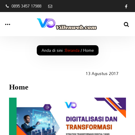
0895 3457 17988
Anda di sini :
Beranda
/
Home
13 Agustus 2017
Home